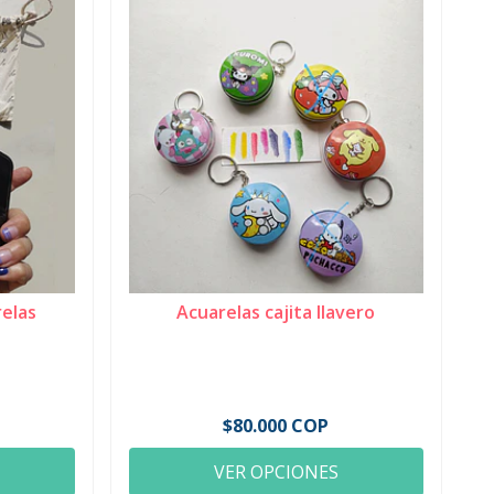
relas
Acuarelas cajita llavero
$80.000 COP
VER OPCIONES