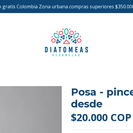
o gratis Colombia Zona urbana compras superiores $350.00
Posa - pinc
desde
$20.000 COP