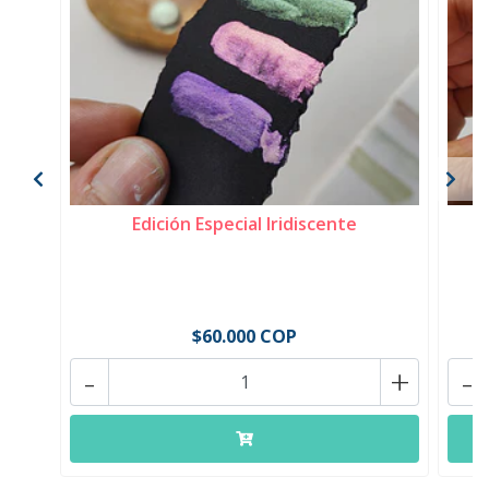
Edición Especial Iridiscente
A
$60.000 COP
-
+
-