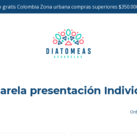
o gratis Colombia Zona urbana compras superiores $350.00
arela presentación Indivi
Ord