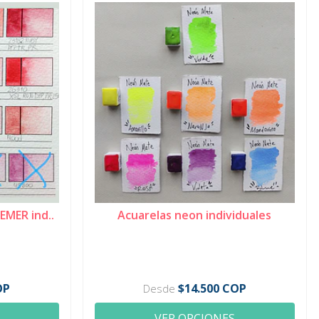
EMER ind..
Acuarelas neon individuales
OP
$14.500 COP
Desde
VER OPCIONES