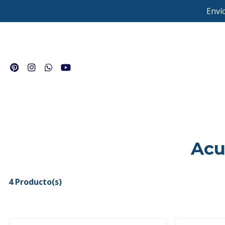
Enví
Acu
4 Producto(s)