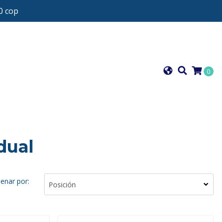
0 cop
0
dual
enar por: